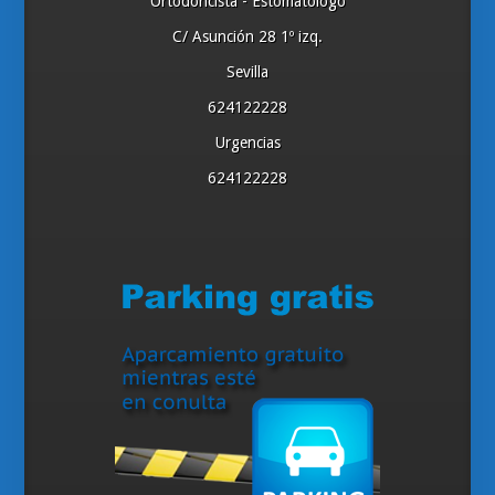
Ortodoncista - Estomatólogo
C/ Asunción 28 1º izq.
Sevilla
624122228
Urgencias
624122228