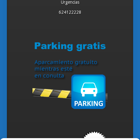
Urgencias
624122228